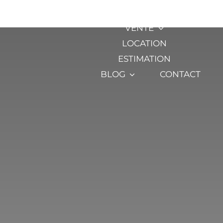
Passer
L’AGENCE
au
VENTE
contenu
LOCATION
ESTIMATION
BLOG
CONTACT