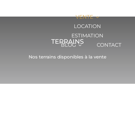
Passer
L’AGENCE
au
VENTE
contenu
LOCATION
ESTIMATION
TERRAINS
BLOG
CONTACT
Nos terrains disponibles à la vente