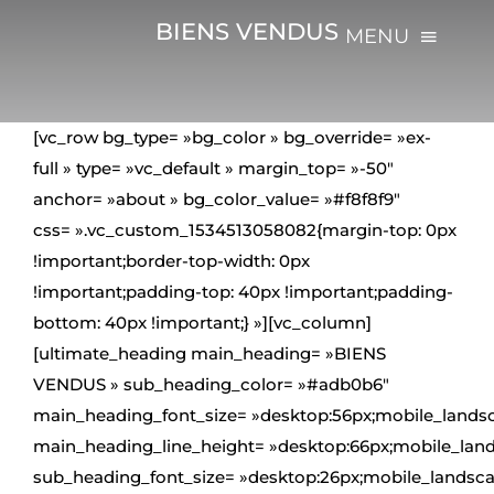
Passer
BIENS VENDUS
MENU
au
contenu
ACCUEIL
[vc_row bg_type= »bg_color » bg_override= »ex-
full » type= »vc_default » margin_top= »-50″
L’AGENCE
anchor= »about » bg_color_value= »#f8f8f9″
css= ».vc_custom_1534513058082{margin-top: 0px
VENTE
!important;border-top-width: 0px
!important;padding-top: 40px !important;padding-
LOCATION
bottom: 40px !important;} »][vc_column]
[ultimate_heading main_heading= »BIENS
VENDUS » sub_heading_color= »#adb0b6″
ESTIMATION
main_heading_font_size= »desktop:56px;mobile_landsc
main_heading_line_height= »desktop:66px;mobile_land
BLOG
sub_heading_font_size= »desktop:26px;mobile_landsca