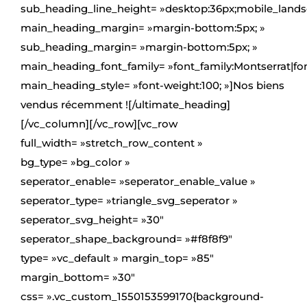
sub_heading_line_height= »desktop:36px;mobile_lands
CONTACT
main_heading_margin= »margin-bottom:5px; »
sub_heading_margin= »margin-bottom:5px; »
main_heading_font_family= »font_family:Montserrat|font
main_heading_style= »font-weight:100; »]Nos biens
vendus récemment ![/ultimate_heading]
[/vc_column][/vc_row][vc_row
full_width= »stretch_row_content »
bg_type= »bg_color »
seperator_enable= »seperator_enable_value »
seperator_type= »triangle_svg_seperator »
seperator_svg_height= »30″
seperator_shape_background= »#f8f8f9″
type= »vc_default » margin_top= »85″
margin_bottom= »30″
css= ».vc_custom_1550153599170{background-