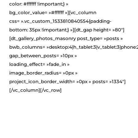
color: #ffffff !important;} »
bg_color_value= »#ffffff »][vc_column
css= ».vc_custom_1533810840554{padding-
bottom: 35px !important;} »][dt_gap height= »80″]
[dt_gallery_photos_masonry post_type= »posts »
bwb_columns= »desktop:4|h_tablet:3|v_tablet:3|phone:
gap_between_posts= »10px »
loading_effect= »fade_in »
image_border_radius= »0px »
project_icon_border_width= »0px » posts= »1334″]
[/vc_column][/vc_row]