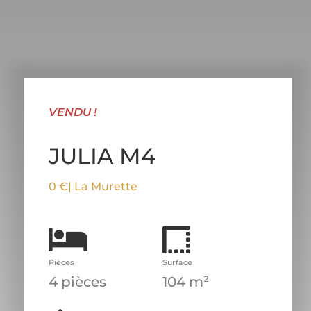
VENDU !
JULIA M4
0 €
| La Murette
Pièces
Surface
4 pièces
104 m²