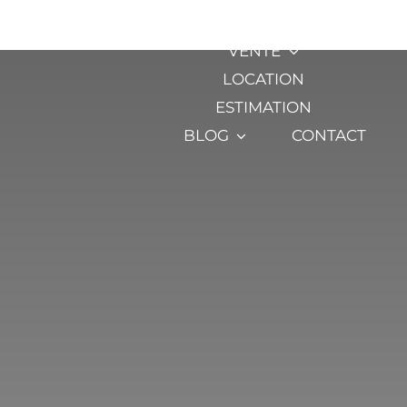
Passer
L’AGENCE
au
VENTE
contenu
LOCATION
ESTIMATION
BLOG
CONTACT